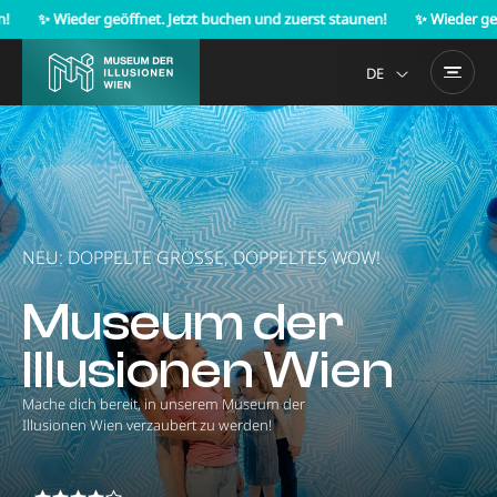
✨ Wieder geöffnet. Jetzt buchen und zuerst staunen!
✨ Wieder geöffnet.
DE
EN
NEU: DOPPELTE GRÖSSE, DOPPELTES WOW!
Museum der
Illusionen Wien
Mache dich bereit, in unserem Museum der
Illusionen Wien verzaubert zu werden!