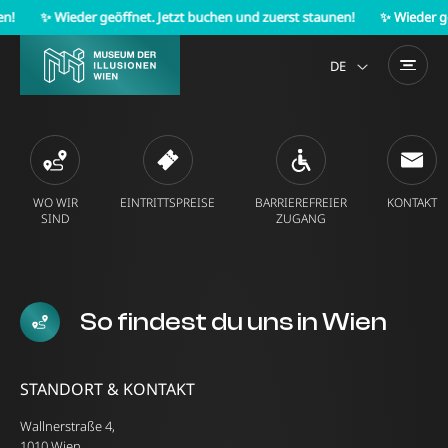
✨ Wieder geöffnet. Jetzt buchen und zuerst staunen!
✨ Wieder geöffn
DE
EN
WO WIR
EINTRITTSPREISE
BARRIEREFREIER
KONTAKT
SIND
ZUGANG
So findest du uns in Wien
STANDORT & KONTAKT
Wallnerstraße 4,
1010 Wien