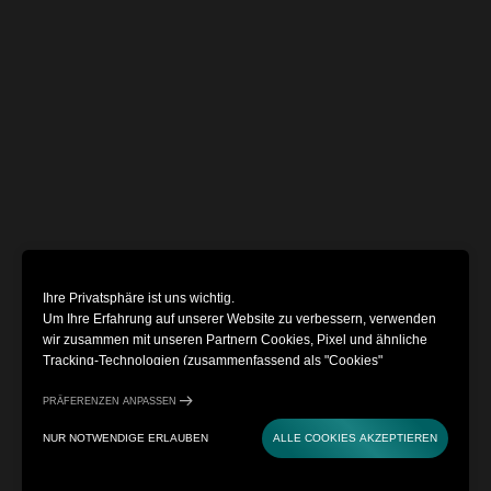
Ihre Privatsphäre ist uns wichtig.
Um Ihre Erfahrung auf unserer Website zu verbessern, verwenden
wir zusammen mit unseren Partnern Cookies, Pixel und ähnliche
Tracking-Technologien (zusammenfassend als "Cookies"
bezeichnet). Dazu gehören Cookies, die für die Funktionalität der
Website erforderlich sind, und optionale Cookies, mit denen
PRÄFERENZEN ANPASSEN
Informationen über Sie gesammelt werden (z. B. Klicks,
NUR NOTWENDIGE ERLAUBEN
ALLE COOKIES AKZEPTIEREN
Cursorbewegungen und Bildschirmaufzeichnungen), um Ihr Erlebnis
zu personalisieren, Nutzungsmuster zu analysieren und
Marketingzwecke zu verfolgen. Wenn Sie "Alle Cookies akzeptieren"