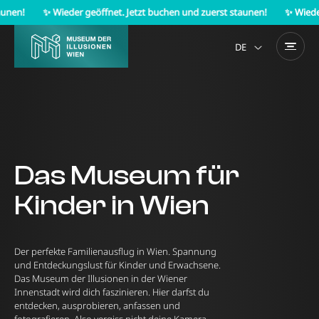
nen!
✨ Wieder geöffnet. Jetzt buchen und zuerst staunen!
✨ Wieder g
DE
EN
Das Museum für
Kinder in Wien
Der perfekte Familienausflug in Wien. Spannung
und Entdeckungslust für Kinder und Erwachsene.
Das Museum der Illusionen in der Wiener
Innenstadt wird dich faszinieren. Hier darfst du
entdecken, ausprobieren, anfassen und