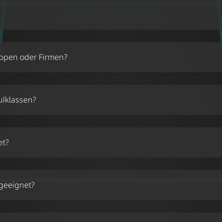
ne
uppen oder Firmen?
ppenangebote
ulklassen?
lassenangebot
et?
geeignet?