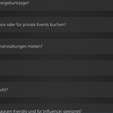
ndergeburtstage?
hier
v oder für private Events buchen?
info@illusionen.at
eranstaltungen mieten?
n.at
aubt?
tagram friendly und für Influencer geeignet?