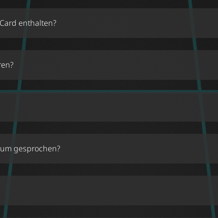
 Card enthalten?
online
ren?
er
Vienna City
eum gesprochen?