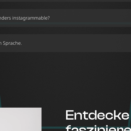
nders instagrammable?
n Sprache.
Entdecke 
faszinier