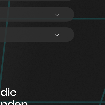
die
enden