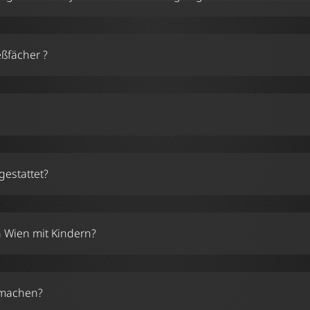
Instagram
Influencer-
eßfächer ?
gestattet?
in Wien mit Kindern?
 machen?