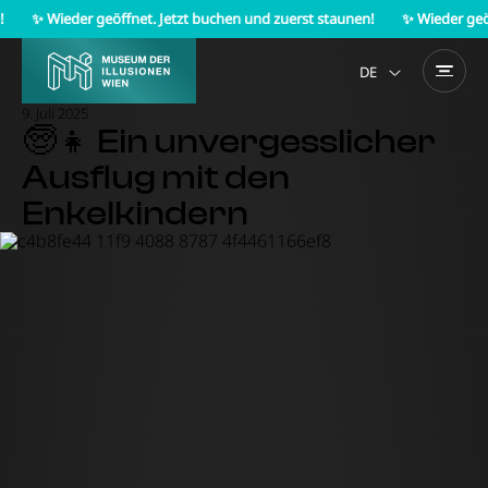
✨ Wieder geöffnet. Jetzt buchen und zuerst staunen!
✨ Wieder geöffne
DE
9. Juli 2025
🧓👧 Ein unvergesslicher
Ausflug mit den
Enkelkindern